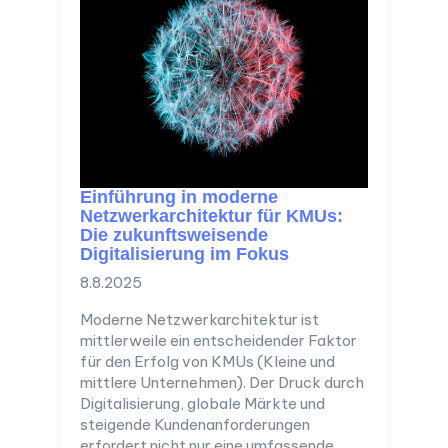
Einführung in moderne
Netzwerkarchitektur für KMUs:
Die zukunftsweisende
Digitalisierung im Fokus
8.8.2025
Moderne Netzwerkarchitektur ist
mittlerweile ein entscheidender Faktor
für den Erfolg von KMUs (Kleine und
mittlere Unternehmen). Der Druck durch
Digitalisierung, globale Märkte und
steigende Kundenanforderungen
erfordert nicht nur eine umfassende