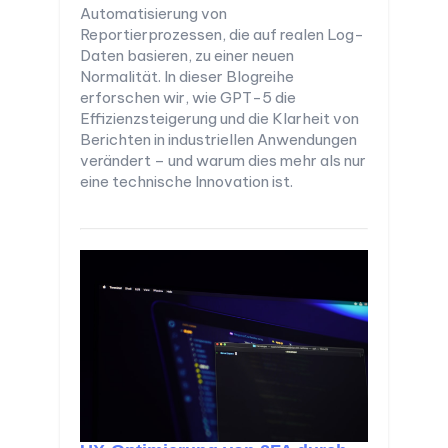
Automatisierung von
Reportierprozessen, die auf realen Log-
Daten basieren, zu einer neuen
Normalität. In dieser Blogreihe
erforschen wir, wie GPT-5 die
Effizienzsteigerung und die Klarheit von
Berichten in industriellen Anwendungen
verändert – und warum dies mehr als nur
eine technische Innovation ist.