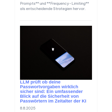
Prompts** und **Frequency-Limiting**
als entscheidende Strategien hervor.
LLM prüft ob deine
Passwortvorgaben wirklich
sicher sind: Ein umfassender
Blick auf die Sicherheit von
Passwörtern im Zeitalter der KI
8.8.2025