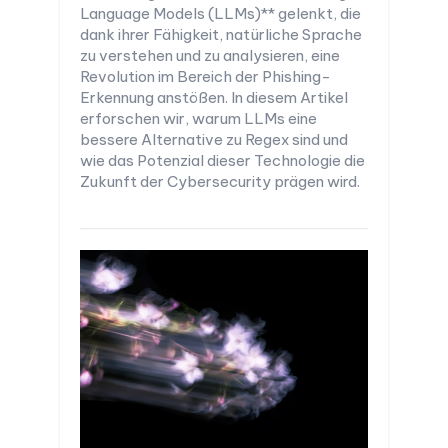
Language Models (LLMs)** gelenkt, die
dank ihrer Fähigkeit, natürliche Sprache
zu verstehen und zu analysieren, eine
Revolution im Bereich der Phishing-
Erkennung anstößen. In diesem Artikel
erforschen wir, warum LLMs eine
bessere Alternative zu Regex sind und
wie das Potenzial dieser Technologie die
Zukunft der Cybersecurity prägen wird.