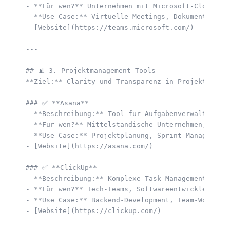
- **Für wen?** Unternehmen mit Microsoft-Cloud-Int
- **Use Case:** Virtuelle Meetings, Dokumentenbear
- [Website](https://teams.microsoft.com/)  

---

## 📊 3. Projektmanagement-Tools  

**Ziel:** Clarity und Transparenz in Projekten.  

### ✅ **Asana**  

- **Beschreibung:** Tool für Aufgabenverwaltung, D
- **Für wen?** Mittelständische Unternehmen, Agile
- **Use Case:** Projektplanung, Sprint-Management,
- [Website](https://asana.com/)  

### ✅ **ClickUp**  

- **Beschreibung:** Komplexe Task-Management-Platt
- **Für wen?** Tech-Teams, Softwareentwickler, Pro
- **Use Case:** Backend-Development, Team-Workflow
- [Website](https://clickup.com/)  
