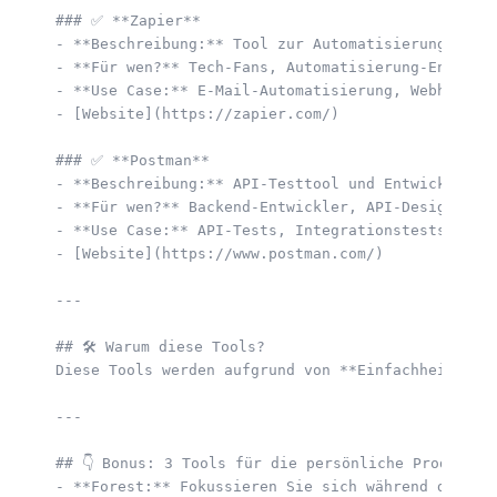
### ✅ **Zapier**  

- **Beschreibung:** Tool zur Automatisierung von T
- **Für wen?** Tech-Fans, Automatisierung-Enthusia
- **Use Case:** E-Mail-Automatisierung, Webhook-In
- [Website](https://zapier.com/)  

### ✅ **Postman**  

- **Beschreibung:** API-Testtool und Entwicklungsu
- **Für wen?** Backend-Entwickler, API-Designer.  
- **Use Case:** API-Tests, Integrationstests, Doku
- [Website](https://www.postman.com/)  

---

## 🛠️ Warum diese Tools?  

Diese Tools werden aufgrund von **Einfachheit, Sk
---

## 👇 Bonus: 3 Tools für die persönliche Produktivi
- **Forest:** Fokussieren Sie sich während der Arb