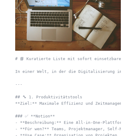
# 📘 Kuratierte Liste mit sofort einsetzbaren Tool
In einer Welt, in der die Digitalisierung immer s
---

## 🔧 1. Produktivitätstools  

**Ziel:** Maximale Effizienz und Zeitmanagement.  
### ✅ **Notion**  

- **Beschreibung:** Eine All-in-One-Plattform für 
- **Für wen?** Teams, Projektmanager, Self-Managed
- **Use Case:** Organisation von Projekten, Speich