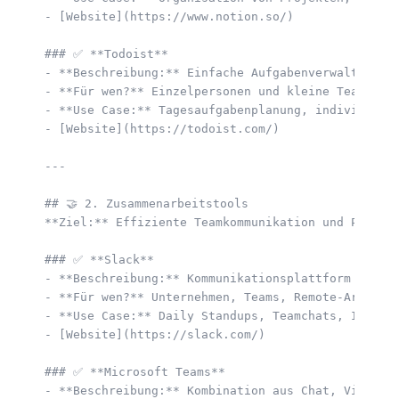
- [Website](https://www.notion.so/)  

### ✅ **Todoist**  

- **Beschreibung:** Einfache Aufgabenverwaltung mi
- **Für wen?** Einzelpersonen und kleine Teams.  

- **Use Case:** Tagesaufgabenplanung, individuelle
- [Website](https://todoist.com/)  

---

## 🤝 2. Zusammenarbeitstools  

**Ziel:** Effiziente Teamkommunikation und Projekt
### ✅ **Slack**  

- **Beschreibung:** Kommunikationsplattform mit Ka
- **Für wen?** Unternehmen, Teams, Remote-Arbeit. 
- **Use Case:** Daily Standups, Teamchats, Integra
- [Website](https://slack.com/)  

### ✅ **Microsoft Teams**  

- **Beschreibung:** Kombination aus Chat, Videokon