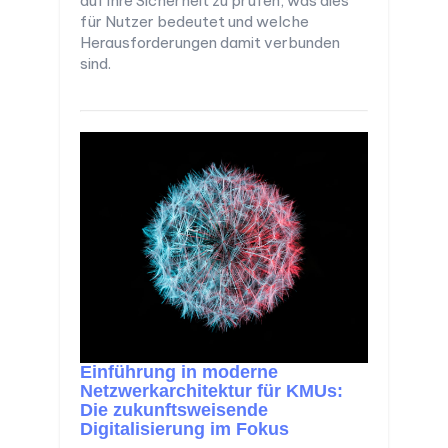
auf ihre Sicherheit zu prüfen, was dies
für Nutzer bedeutet und welche
Herausforderungen damit verbunden
sind.
Einführung in moderne
Netzwerkarchitektur für KMUs:
Die zukunftsweisende
Digitalisierung im Fokus