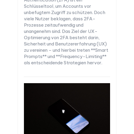
Schlüsseltool, um Accounts vor
unbefugtem Zugriff zu schützen. Doch
viele Nutzer beklagen, dass 2FA-
Prozesse zeitaufwendig und
unangenehm sind. Das Ziel der UX-
Optimierung von 2FA besteht darin,
Sicherheit und Benutzererfahrung (UX)
zu vereinen – und hierbei treten **Smart
Prompts** und **Frequency-Limiting**
als entscheidende Strategien hervor.