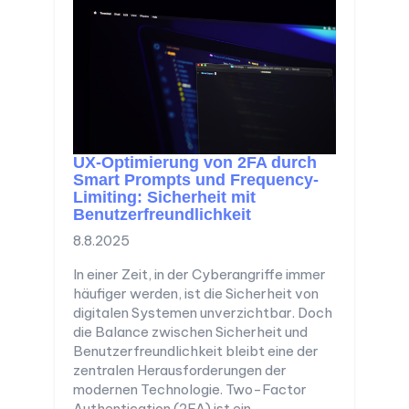
UX-Optimierung von 2FA durch
Smart Prompts und Frequency-
Limiting: Sicherheit mit
Benutzerfreundlichkeit
8.8.2025
In einer Zeit, in der Cyberangriffe immer
häufiger werden, ist die Sicherheit von
digitalen Systemen unverzichtbar. Doch
die Balance zwischen Sicherheit und
Benutzerfreundlichkeit bleibt eine der
zentralen Herausforderungen der
modernen Technologie. Two-Factor
Authentication (2FA) ist ein