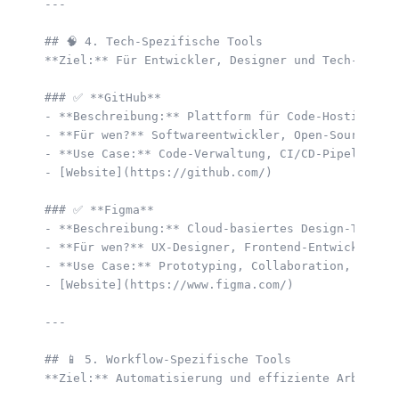
---

## 🧠 4. Tech-Spezifische Tools  

**Ziel:** Für Entwickler, Designer und Tech-Fans. 
### ✅ **GitHub**  

- **Beschreibung:** Plattform für Code-Hosting, Ve
- **Für wen?** Softwareentwickler, Open-Source-Tea
- **Use Case:** Code-Verwaltung, CI/CD-Pipelines, 
- [Website](https://github.com/)  

### ✅ **Figma**  

- **Beschreibung:** Cloud-basiertes Design-Tool fü
- **Für wen?** UX-Designer, Frontend-Entwickler, P
- **Use Case:** Prototyping, Collaboration, Design
- [Website](https://www.figma.com/)  

---

## 📱 5. Workflow-Spezifische Tools  

**Ziel:** Automatisierung und effiziente Arbeitsab