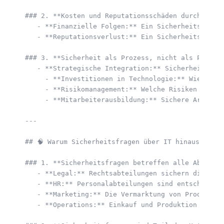
### 2. **Kosten und Reputationsschäden durch Siche
   - **Finanzielle Folgen:** Ein Sicherheitsvorfa
   - **Reputationsverlust:** Ein Sicherheitsvorfa
### 3. **Sicherheit als Prozess, nicht als Projekt
   - **Strategische Integration:** Sicherheitsmaßn
     - **Investitionen in Technologie:** Wie wird 
     - **Risikomanagement:** Welche Risiken sind f
     - **Mitarbeiterausbildung:** Sichere Arbeitsp
---

## 🧠 Warum Sicherheitsfragen über IT hinausgehen

### 1. **Sicherheitsfragen betreffen alle Abteilun
   - **Legal:** Rechtsabteilungen sichern die Einh
   - **HR:** Personalabteilungen sind entscheidend
   - **Marketing:** Die Vermarktung von Produkten 
   - **Operations:** Einkauf und Produktion müssen