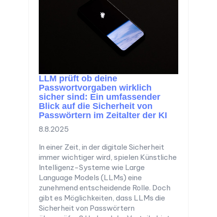
LLM prüft ob deine
Passwortvorgaben wirklich
sicher sind: Ein umfassender
Blick auf die Sicherheit von
Passwörtern im Zeitalter der KI
8.8.2025
In einer Zeit, in der digitale Sicherheit
immer wichtiger wird, spielen Künstliche
Intelligenz-Systeme wie Large
Language Models (LLMs) eine
zunehmend entscheidende Rolle. Doch
gibt es Möglichkeiten, dass LLMs die
Sicherheit von Passwörtern