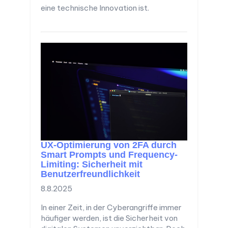
eine technische Innovation ist.
UX-Optimierung von 2FA durch
Smart Prompts und Frequency-
Limiting: Sicherheit mit
Benutzerfreundlichkeit
8.8.2025
In einer Zeit, in der Cyberangriffe immer
häufiger werden, ist die Sicherheit von