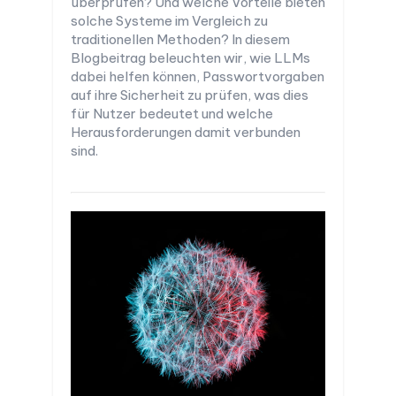
überprüfen? Und welche Vorteile bieten
solche Systeme im Vergleich zu
traditionellen Methoden? In diesem
Blogbeitrag beleuchten wir, wie LLMs
dabei helfen können, Passwortvorgaben
auf ihre Sicherheit zu prüfen, was dies
für Nutzer bedeutet und welche
Herausforderungen damit verbunden
sind.