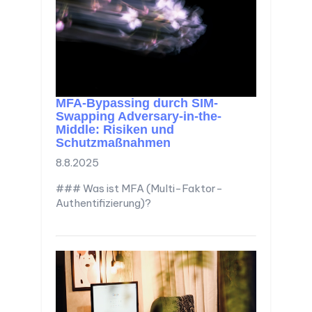
MFA-Bypassing durch SIM-
Swapping Adversary-in-the-
Middle: Risiken und
Schutzmaßnahmen
8.8.2025
### Was ist MFA (Multi-Faktor-
Authentifizierung)?